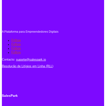
A Plataforma para Empreendedores Digitais
Follow
Follow
Follow
Follow
Contacto:
suporte@salespark.io
Resolução de Litígios em Linha (RLL)
SalesPark