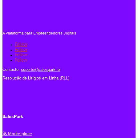
A Plataforma para Empreendedores Digitais
Follow
Follow
Follow
Follow
Contacto:
suporte@salespark.io
Resolução de Litígios em Linha (RLL)
SalesPark
🚀 Marketplace