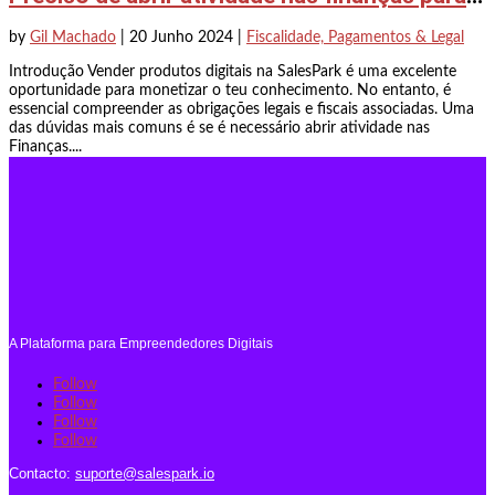
by
Gil Machado
|
20 Junho 2024
|
Fiscalidade, Pagamentos & Legal
Introdução Vender produtos digitais na SalesPark é uma excelente
oportunidade para monetizar o teu conhecimento. No entanto, é
essencial compreender as obrigações legais e fiscais associadas. Uma
das dúvidas mais comuns é se é necessário abrir atividade nas
Finanças....
A Plataforma para Empreendedores Digitais
Follow
Follow
Follow
Follow
Contacto:
suporte@salespark.io