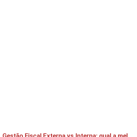
Gestão Fiscal Externa vs Interna: qual a melhor opção para produtores isentos de IVA?