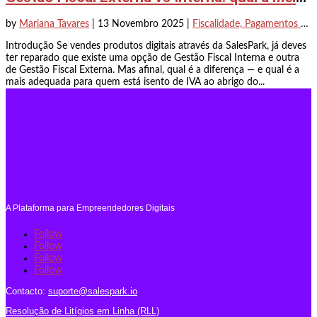
by
Mariana Tavares
|
13 Novembro 2025
|
Fiscalidade, Pagamentos & Legal
Introdução Se vendes produtos digitais através da SalesPark, já deves
ter reparado que existe uma opção de Gestão Fiscal Interna e outra
de Gestão Fiscal Externa. Mas afinal, qual é a diferença — e qual é a
mais adequada para quem está isento de IVA ao abrigo do...
A Plataforma para Empreendedores Digitais
Follow
Follow
Follow
Follow
Contacto:
suporte@salespark.io
Resolução de Litígios em Linha (RLL)