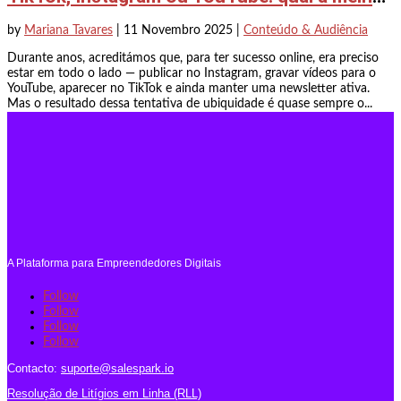
by
Mariana Tavares
|
11 Novembro 2025
|
Conteúdo & Audiência
Durante anos, acreditámos que, para ter sucesso online, era preciso
estar em todo o lado — publicar no Instagram, gravar vídeos para o
YouTube, aparecer no TikTok e ainda manter uma newsletter ativa.
Mas o resultado dessa tentativa de ubiquidade é quase sempre o...
A Plataforma para Empreendedores Digitais
Follow
Follow
Follow
Follow
Contacto:
suporte@salespark.io
Resolução de Litígios em Linha (RLL)