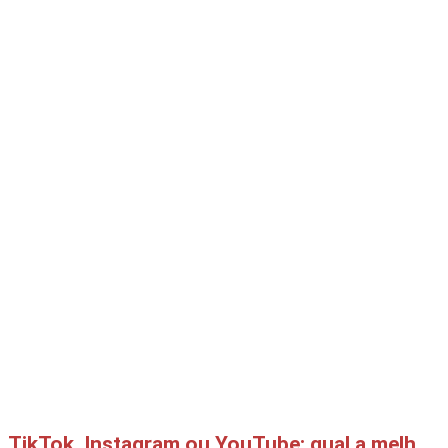
TikTok, Instagram ou YouTube: qual a melhor rede social para produtores digitais?