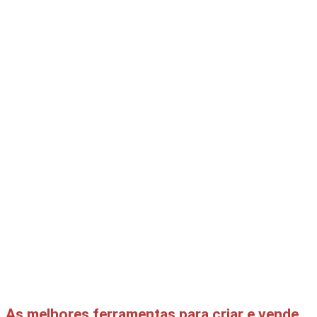
As melhores ferramentas para criar e vender cursos digitais em Portugal