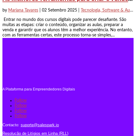
by
Mariana Tavares
|
02 Setembro 2025
|
Tecnologia, Software & Automação
Entrar no mundo dos cursos digitais pode parecer desafiante. São
muitas as etapas: criar o conteúdo, organizar as aulas, preparar a
venda e garantir que os alunos têm a melhor experiência. No entanto,
com as ferramentas certas, este processo torna-se simples,...
A Plataforma para Empreendedores Digitais
Follow
Follow
Follow
Follow
Contacto:
suporte@salespark.io
Resolução de Litígios em Linha (RLL)