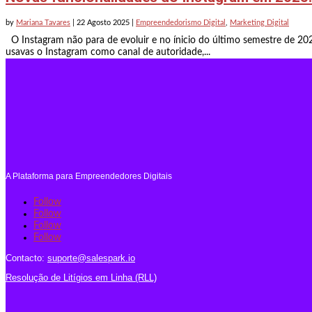
by
Mariana Tavares
|
22 Agosto 2025
|
Empreendedorismo Digital
,
Marketing Digital
O Instagram não para de evoluir e no ínicio do último semestre de 20
usavas o Instagram como canal de autoridade,...
A Plataforma para Empreendedores Digitais
Follow
Follow
Follow
Follow
Contacto:
suporte@salespark.io
Resolução de Litígios em Linha (RLL)