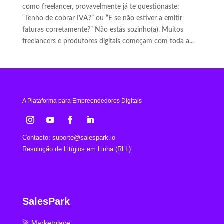
como freelancer, provavelmente já te questionaste:
“Tenho de cobrar IVA?” ou “E se não estiver a emitir
faturas corretamente?” Não estás sozinho(a). Muitos
freelancers e produtores digitais começam com toda a...
A Plataforma para Empreendedores Digitais
Contacto:
suporte@salespark.io
Resolução de Litígios em Linha (RLL)
SalesPark
🚀 Marketplace