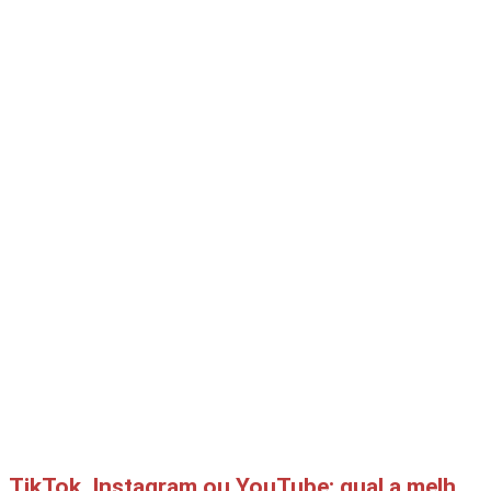
TikTok, Instagram ou YouTube: qual a melhor rede social para produtores digitais?