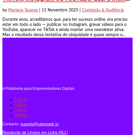
by
Mariana Tavares
|
11 Novembro 2025
|
Conteúdo & Audiência
Durante anos, acreditámos que, para ter sucesso online, era preciso
estar em todo o lado — publicar no Instagram, gravar vídeos para o
YouTube, aparecer no TikTok e ainda manter uma newsletter ativa.
Mas o resultado dessa tentativa de ubiquidade é quase sempre o...
A Plataforma para Empreendedores Digitais
Follow
Follow
Follow
Follow
Contacto:
suporte@salespark.io
Resolução de Litígios em Linha (RLL)