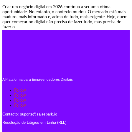
Criar um negócio digital em 2026 continua a ser uma ótima
oportunidade. No entanto, o contexto mudou. O mercado está mais
maduro, mais informado e, acima de tudo, mais exigente. Hoje, quem
quer começar no digital não precisa de fazer tudo, mas precisa de
fazer o...
A Plataforma para Empreendedores Digitais
Follow
Follow
Follow
Follow
Contacto:
suporte@salespark.io
Resolução de Litígios em Linha (RLL)