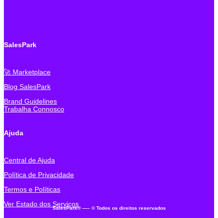
SalesPark
🚀 Marketplace
Blog SalesPark
Brand Guidelines
Trabalha Connosco
Ajuda
Central de Ajuda
Política de Privacidade
Termos e Políticas
Ver Estado dos Serviços
SalesPark® —
– © Todos os direitos reservados