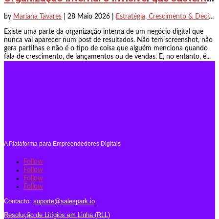
by
Mariana Tavares
|
28 Maio 2026
|
Estratégia, Crescimento & Decisão
Existe uma parte da organização interna de um negócio digital que
nunca vai aparecer num post de resultados. Não tem screenshot, não
gera partilhas e não é o tipo de coisa que alguém menciona quando
fala de crescimento, de lançamentos ou de vendas. E, no entanto, é...
A Plataforma para Empreendedores Digitais
Follow
Follow
Follow
Follow
Contacto:
suporte@salespark.io
Resolução de Litígios em Linha (RLL)