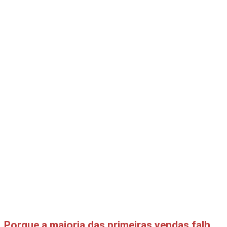
Porque a maioria das primeiras vendas falha no checkout (e como evitar)