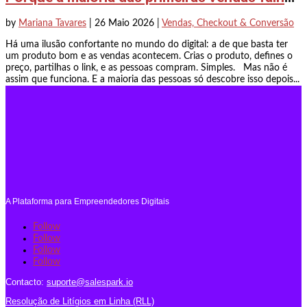
by
Mariana Tavares
|
26 Maio 2026
|
Vendas, Checkout & Conversão
Há uma ilusão confortante no mundo do digital: a de que basta ter
um produto bom e as vendas acontecem. Crias o produto, defines o
preço, partilhas o link, e as pessoas compram. Simples. Mas não é
assim que funciona. E a maioria das pessoas só descobre isso depois...
A Plataforma para Empreendedores Digitais
Follow
Follow
Follow
Follow
Contacto:
suporte@salespark.io
Resolução de Litígios em Linha (RLL)