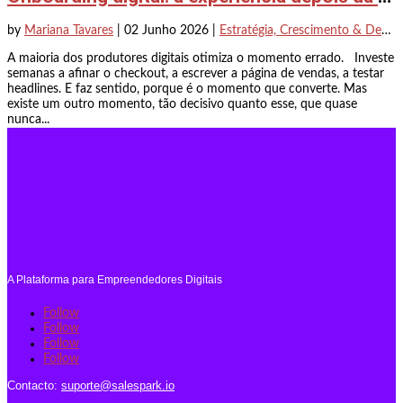
by
Mariana Tavares
|
02 Junho 2026
|
Estratégia, Crescimento & Decisão
A maioria dos produtores digitais otimiza o momento errado. Investe
semanas a afinar o checkout, a escrever a página de vendas, a testar
headlines. E faz sentido, porque é o momento que converte. Mas
existe um outro momento, tão decisivo quanto esse, que quase
nunca...
A Plataforma para Empreendedores Digitais
Follow
Follow
Follow
Follow
Contacto:
suporte@salespark.io