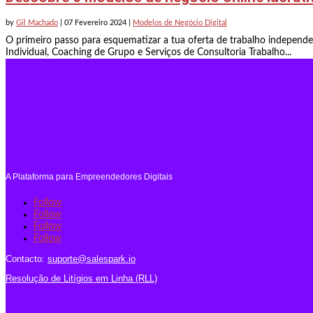
by
Gil Machado
|
07 Fevereiro 2024
|
Modelos de Negócio Digital
O primeiro passo para esquematizar a tua oferta de trabalho independe
Individual, Coaching de Grupo e Serviços de Consultoria Trabalho...
A Plataforma para Empreendedores Digitais
Follow
Follow
Follow
Follow
Contacto:
suporte@salespark.io
Resolução de Litígios em Linha (RLL)