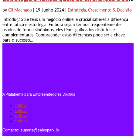
by
Gil Machado
|
19 Junho 2024
|
Estratégia, Crescimento & Decisão
Introdução Se tens um negócio online, é crucial saberes a diferença
entre tática e estratégia. Embora sejam termos frequentemente
usados de forma sinónimos, eles têm significados distintos e
complementares. Compreender estas diferenças pode ser a chave
para o sucesso...
A Plataforma para Empreendedores Digitais
Follow
Follow
Follow
Follow
Contacto:
suporte@salespark.io