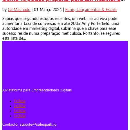
by
Gil Machado
|
01 Março 2024
|
Funis, Lançamentos & Escala
Sabias que, segundo estudos recentes, um webinar ao vivo pode
aumentar a taxa de conversão em até 20%? Amy Porterfield, uma
autoridade em marketing digital, sublinha que a chave para esse
sucesso reside numa preparação meticulosa. Portanto, se seguires
esta lista de...
A Plataforma para Empreendedores Digitais
Follow
Follow
Follow
Follow
Contacto:
suporte@salespark.io