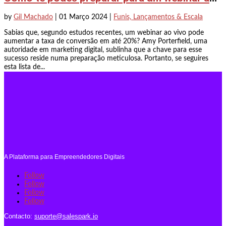
by
Gil Machado
|
01 Março 2024
|
Funis, Lançamentos & Escala
Sabias que, segundo estudos recentes, um webinar ao vivo pode
aumentar a taxa de conversão em até 20%? Amy Porterfield, uma
autoridade em marketing digital, sublinha que a chave para esse
sucesso reside numa preparação meticulosa. Portanto, se seguires
esta lista de...
A Plataforma para Empreendedores Digitais
Follow
Follow
Follow
Follow
Contacto:
suporte@salespark.io