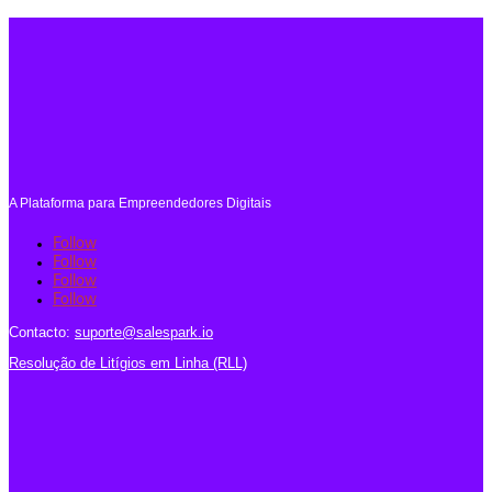
A Plataforma para Empreendedores Digitais
Follow
Follow
Follow
Follow
Contacto:
suporte@salespark.io
Resolução de Litígios em Linha (RLL)