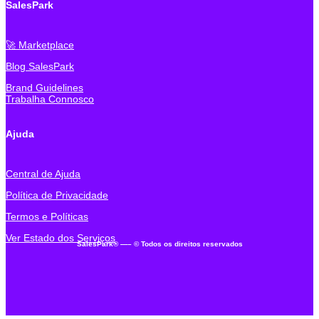
SalesPark
🚀 Marketplace
Blog SalesPark
Brand Guidelines
Trabalha Connosco
Ajuda
Central de Ajuda
Política de Privacidade
Termos e Políticas
Ver Estado dos Serviços
SalesPark® —
– © Todos os direitos reservados