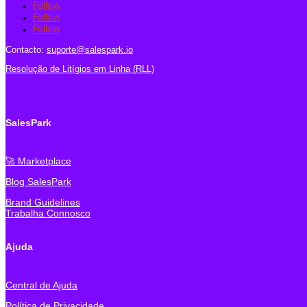
Follow
Follow
Follow
Contacto:
suporte@salespark.io
Resolução de Litígios em Linha (RLL)
SalesPark
🚀 Marketplace
Blog SalesPark
Brand Guidelines
Trabalha Connosco
Ajuda
Central de Ajuda
Política de Privacidade