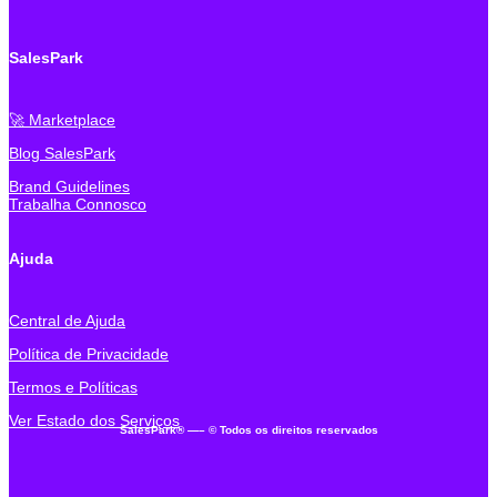
SalesPark
🚀 Marketplace
Blog SalesPark
Brand Guidelines
Trabalha Connosco
Ajuda
Central de Ajuda
Política de Privacidade
Termos e Políticas
Ver Estado dos Serviços
SalesPark® —
– © Todos os direitos reservados