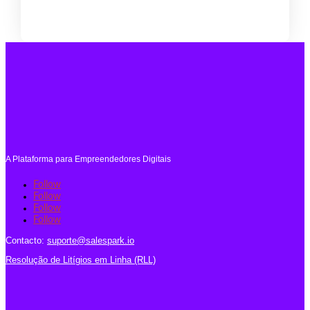
A Plataforma para Empreendedores Digitais
Follow
Follow
Follow
Follow
Contacto:
suporte@salespark.io
Resolução de Litígios em Linha (RLL)